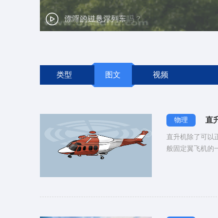
漂浮的磁悬浮列车
类型
图文
视频
直
物理
直升机除了可以
般固定翼飞机的