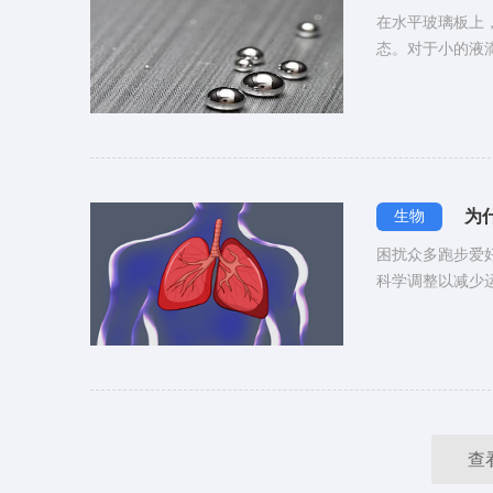
在水平玻璃板上
态。对于小的液
为
生物
困扰众多跑步爱
科学调整以减少
查