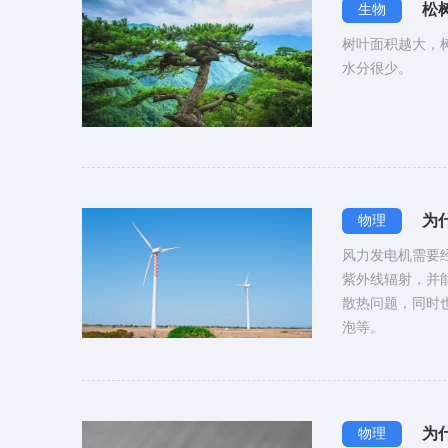
松
生物
树叶面积越大，
水分很少。
为
物理
风力发电机需要经
紫外线辐射，并
散热问题，同时
泡等。
为
物理