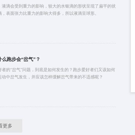
，液滴会受到重力的影响，较大的水银滴的形状呈现了扁平的状
滴，表面张力比重力的影响大得多，所以液滴呈球形。
什么跑步会“岔气”？
好者的“岔气”问题，到底是如何发生的？跑步爱好者们又该如何
运动中岔气发生，并应该怎样缓解岔气带来的不适感呢？
看更多