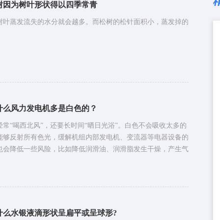
树因为树叶形状得以四季常青
树叶蒸发流失的水分就会越多。而松树的松针面积小，蒸发掉的
什么风力发电机多是白色的？
常“喝西北风”，还要长时间“晒日光浴”。白色不会吸收太多的
能够反射所有色光，缓解机组内部发电机、变流器等电器设备的
也会降低一些风险，比如降低润滑油、润滑脂发生干燥，产生气
什么水银液滴形状呈扁平或呈球形?